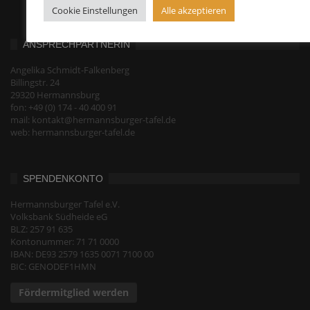
Cookie Einstellungen
Alle akzeptieren
ANSPRECHPARTNERIN
Angelika Schmidt-Falkenberg
Billingstr. 24
29320 Hermannsburg
fon: +49 (0) 174 - 40 400 91
mail: kontakt@hermannsburger-tafel.de
web: hermannsburger-tafel.de
SPENDENKONTO
Hermannsburger Tafel e.V.
Volksbank Südheide eG
BLZ: 257 91 635
Kontonummer: 71 71 0000
IBAN: DE93 2579 1635 0071 7100 00
BIC: GENODEF1HMN
Fördermitglied werden